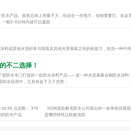
水产品。虽然总体上用量不大，但还在一些地方，却很需要它。在这里先
固，一般3~5分钟内就可以凝固
料或其他水泥砂浆与墙面及其他光滑基面之间的粘接力，担负一种中间
防水的不二选择！
地下室防水专门打造的一款防水涂料产品——是一种水泥基聚合物防水涂
室防水应用中，它具有如下几个优势：
9 22:42:59 点击数： 376 K298是欧耐克防水公司推出的一款单
受欢迎的防水产品。 是哪些特性让欧耐克防